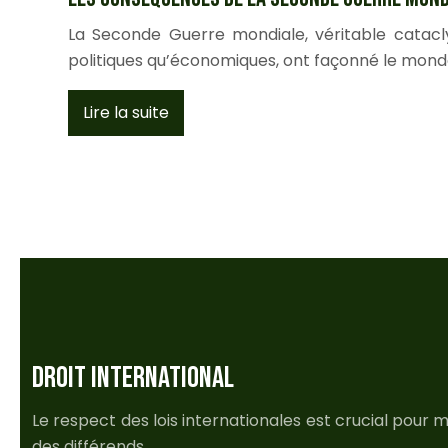
La Seconde Guerre mondiale, véritable catacl
politiques qu’économiques, ont façonné le monde 
Lire la suite
DROIT INTERNATIONAL
Le respect des lois internationales est crucial pour m
des différends.