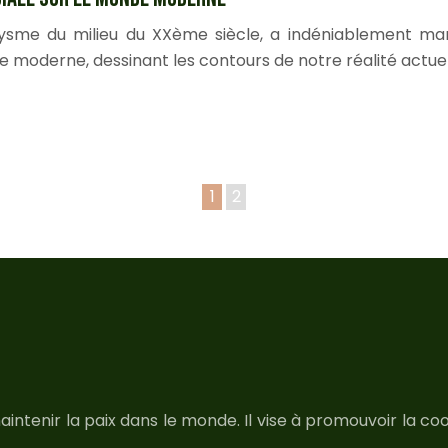
ysme du milieu du XXème siècle, a indéniablement marq
moderne, dessinant les contours de notre réalité actuell
1
2
aintenir la paix dans le monde. Il vise à promouvoir la co